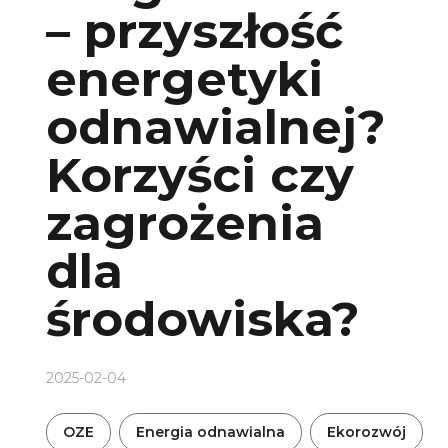
– przyszłość
energetyki
odnawialnej?
Korzyści czy
zagrożenia
dla
środowiska?
2025-02-04
OZE
Energia odnawialna
Ekorozwój