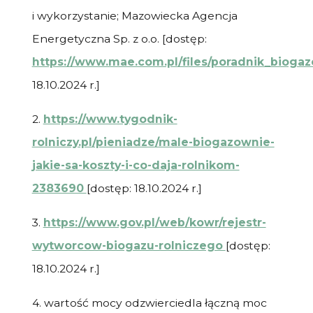
i wykorzystanie; Mazowiecka Agencja
Energetyczna Sp. z o.o. [dostęp:
https://www.mae.com.pl/files/poradnik_bioga
18.10.2024 r.]
2.
https://www.tygodnik-
rolniczy.pl/pieniadze/male-biogazownie-
jakie-sa-koszty-i-co-daja-rolnikom-
2383690
[dostęp: 18.10.2024 r.]
3.
https://www.gov.pl/web/kowr/rejestr-
wytworcow-biogazu-rolniczego
[dostęp:
18.10.2024 r.]
4.
wartość mocy odzwierciedla łączną moc