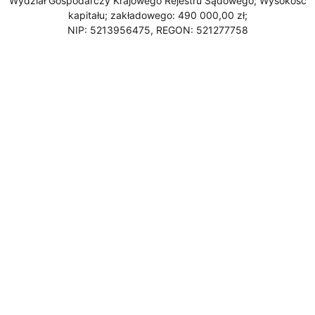
Wydział Gospodarczy Krajowego Rejestru Sądowego; Wysokość
kapitału; zakładowego: 490 000,00 zł;
NIP: 5213956475, REGON: 521277758