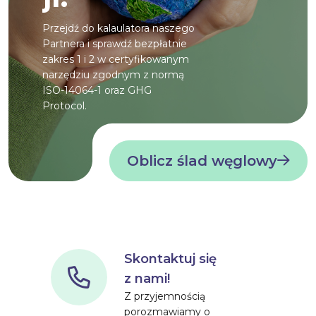
Przejdź do kalaulatora naszego
Partnera i sprawdź bezpłatnie
zakres 1 i 2 w certyfikowanym
narzędziu zgodnym z normą
ISO-14064-1 oraz GHG
Protocol.
Oblicz ślad węglowy
Skontaktuj się
z nami!
Z przyjemnością
porozmawiamy o