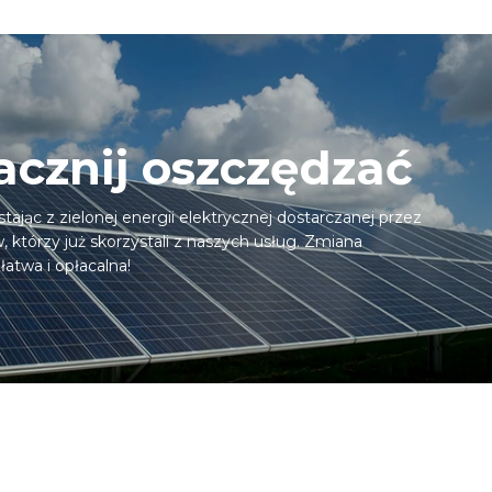
Zacznij oszczędzać
tając z zielonej energii elektrycznej dostarczanej przez
 którzy już skorzystali z naszych usług. Zmiana
łatwa i opłacalna!