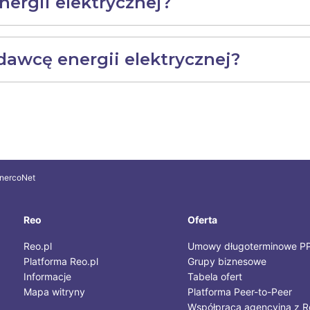
nergii elektrycznej?
awcę energii elektrycznej?
nercoNet
Reo
Oferta
Reo.pl
Umowy długoterminowe P
Platforma Reo.pl
Grupy biznesowe
Informacje
Tabela ofert
Mapa witryny
Platforma Peer-to-Peer
Współpraca agencyjna z R