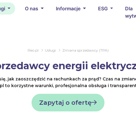
ugi
O nas
Informacje
ESG
Dla
wyt
Reo.pl
Usługi
Zmiana sprzedawcy (TPA)
rzedawcy energii elektrycz
się, jak zaoszczędzić na rachunkach za prąd? Czas na zmian
.pl to korzystne warunki, profesjonalna obsługa i transpare
Zapytaj o ofertę