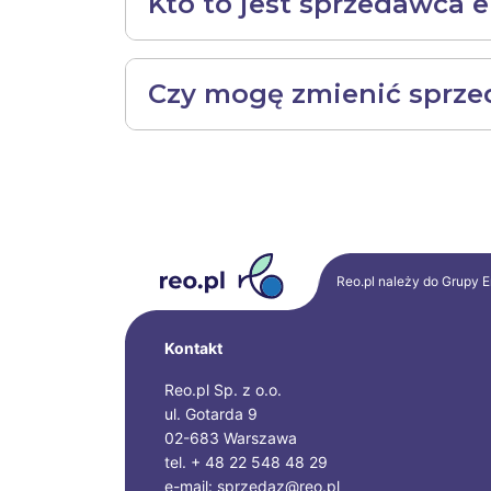
Kto to jest sprzedawca e
Czy mogę zmienić sprzed
Reo.pl należy do Grupy
E
Kontakt
Reo.pl Sp. z o.o.
ul. Gotarda 9
02-683 Warszawa
tel. + 48 22 548 48 29
e-mail: sprzedaz@reo.pl