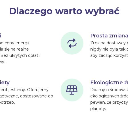
Dlaczego warto wybrać
i
Prosta zmiana
e ceny energii
Zmiana dostawcy en
a się na realne
nigdy nie była tak p
 Bez ukrytych opłat i
aby zacząć korzyst
wy.
iety
Ekologiczne ź
ent jest inny. Oferujemy
Dbamy o środowisk
rgetyczne, dostosowane do
ekologicznych źró
potrzeb.
pewien, że przyczy
planety.