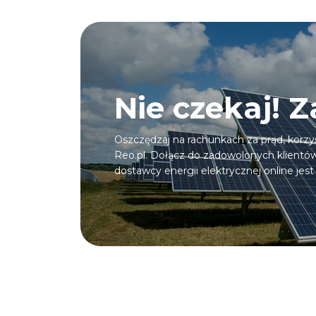
Nie czekaj! 
Oszczędzaj na rachunkach za prąd, korzys
Reo.pl. Dołącz do zadowolonych klientów,
dostawcy energii elektrycznej online jest 