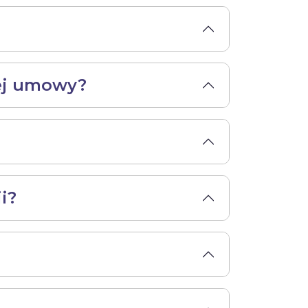
nej umowy?
i?