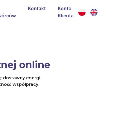
Kontakt
Konto
wórców
Klienta
nej online
ę dostawcy energii
ntność współpracy.