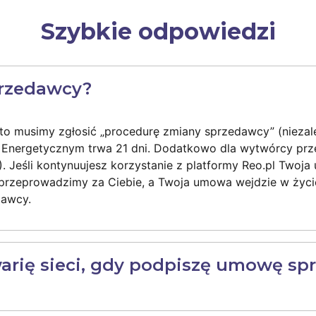
Szybkie odpowiedzi
przedawcy?
to musimy zgłosić „procedurę zmiany sprzedawcy” (niezale
 Energetycznym trwa 21 dni. Dodatkowo dla wytwórcy pr
. Jeśli kontynuujesz korzystanie z platformy Reo.pl Two
 przeprowadzimy za Ciebie, a Twoja umowa wejdzie w życ
dawcy.
rię sieci, gdy podpiszę umowę spr