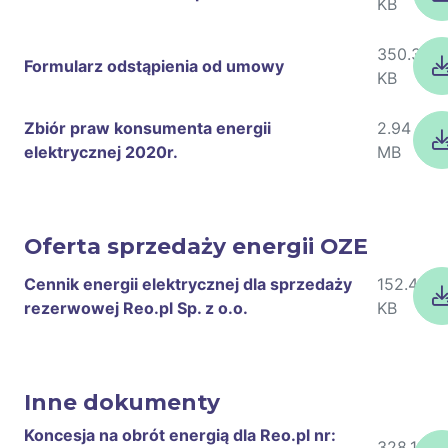
KB
350.37
Formularz odstąpienia od umowy
KB
Zbiór praw konsumenta energii
2.94
elektrycznej 2020r.
MB
Oferta sprzedaży energii OZE
Cennik energii elektrycznej dla sprzedaży
152.44
rezerwowej Reo.pl Sp. z o.o.
KB
Inne dokumenty
Koncesja na obrót energią dla Reo.pl nr:
328.11