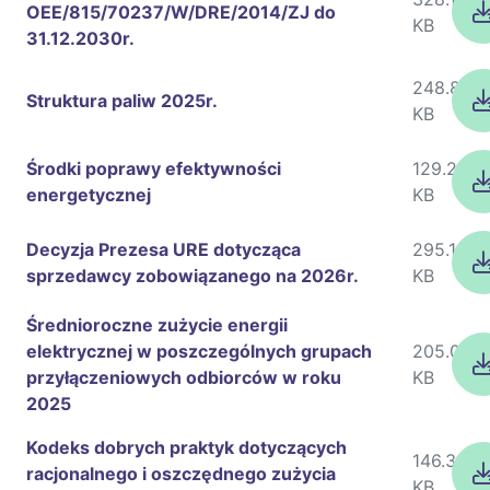
OEE/815/70237/W/DRE/2014/ZJ do
KB
31.12.2030r.
248.88
Struktura paliw 2025r.
KB
Środki poprawy efektywności
129.23
energetycznej
KB
Decyzja Prezesa URE dotycząca
295.16
sprzedawcy zobowiązanego na 2026r.
KB
Średnioroczne zużycie energii
elektrycznej w poszczególnych grupach
205.03
przyłączeniowych odbiorców w roku
KB
2025
Kodeks dobrych praktyk dotyczących
146.33
racjonalnego i oszczędnego zużycia
KB