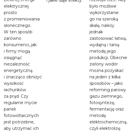
i jakie daje efekty.
elektrycznej
było możliwe
prosto
wykorzystanie
z promieniowania
go na szeroką
słonecznego.
skalę, należy
W ten sposób
jednak
zarówno
zastosować łatwą,
konsumenci, jak
wydajną i tanią
i firmy mogą
metodę jego
osiągnąć
produkcji. Obecnie
niezależność
zielony wodór
energetyczną
można pozyskać
i znacząco obniżyć
na jeden z kilka
wysokość
sposobów – jako
rachunków
reforming parowy
za prąd. Czy
gazu ziemnego,
regularne mycie
fotosyntezę,
paneli
fermentację oraz
fotowoltaicznych
metodę
jest potrzebne,
elektrochemiczną,
aby utrzymać ich
czyli elektrolizę.