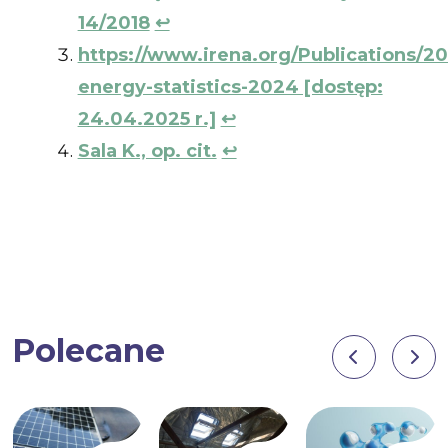
14/2018
↩︎
https://www.irena.org/Publications/2
energy-statistics-2024 [dostęp:
24.04.2025 r.]
↩︎
Sala K., op. cit.
↩︎
Polecane