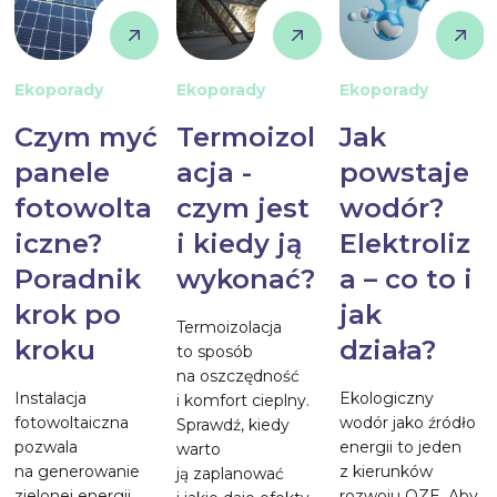
Ekoporady
Ekoporady
Ekoporady
Czym myć
Termoizol
Jak
panele
acja -
powstaje
fotowolta
czym jest
wodór?
iczne?
i kiedy ją
Elektroliz
Poradnik
wykonać?
a – co to i
krok po
jak
Termoizolacja
kroku
działa?
to sposób
na oszczędność
Instalacja
Ekologiczny
i komfort cieplny.
fotowoltaiczna
wodór jako źródło
Sprawdź, kiedy
pozwala
energii to jeden
warto
na generowanie
z kierunków
ją zaplanować
zielonej energii
rozwoju OZE. Aby