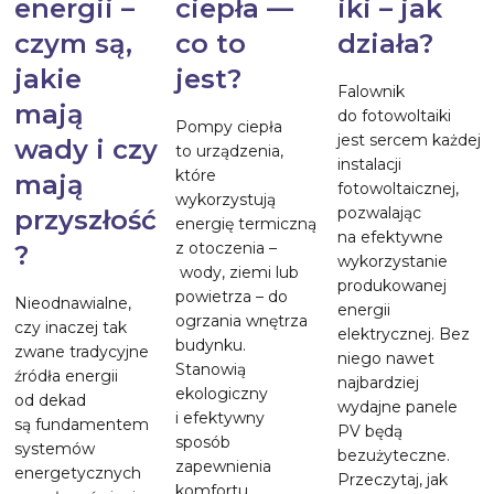
energii –
ciepła —
iki – jak
czym są,
co to
działa?
jakie
jest?
Falownik
mają
do fotowoltaiki
Pompy ciepła
jest sercem każdej
wady i czy
to urządzenia,
instalacji
które
mają
fotowoltaicznej,
wykorzystują
pozwalając
przyszłość
energię termiczną
na efektywne
z otoczenia –
?
wykorzystanie
wody, ziemi lub
produkowanej
powietrza – do
Nieodnawialne,
energii
ogrzania wnętrza
czy inaczej tak
elektrycznej. Bez
budynku.
zwane tradycyjne
niego nawet
Stanowią
źródła energii
najbardziej
ekologiczny
od dekad
wydajne panele
i efektywny
są fundamentem
PV będą
sposób
systemów
bezużyteczne.
zapewnienia
energetycznych
Przeczytaj, jak
komfortu