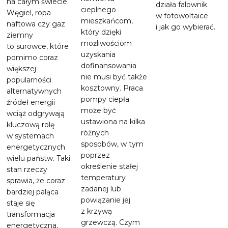
na całym świecie.
działa falownik
cieplnego
Węgiel, ropa
w fotowoltaice
mieszkańcom,
naftowa czy gaz
i jak go wybierać.
który dzięki
ziemny
możliwościom
to surowce, które
uzyskania
pomimo coraz
dofinansowania
większej
nie musi być także
popularności
kosztowny. Praca
alternatywnych
pompy ciepła
źródeł energii
może być
wciąż odgrywają
ustawiona na kilka
kluczową rolę
różnych
w systemach
sposobów, w tym
energetycznych
poprzez
wielu państw. Taki
określenie stałej
stan rzeczy
temperatury
sprawia, że coraz
zadanej lub
bardziej paląca
powiązanie jej
staje się
z krzywą
transformacja
grzewczą. Czym
energetyczna,