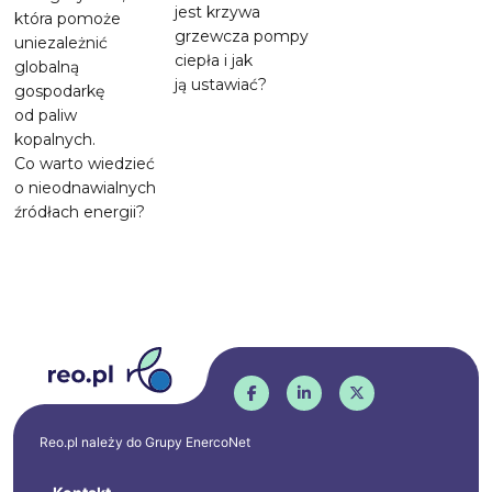
jest krzywa
która pomoże
grzewcza pompy
uniezależnić
ciepła i jak
globalną
ją ustawiać?
gospodarkę
od paliw
kopalnych.
Co warto wiedzieć
o nieodnawialnych
źródłach energii?
Reo.pl należy do Grupy
EnercoNet