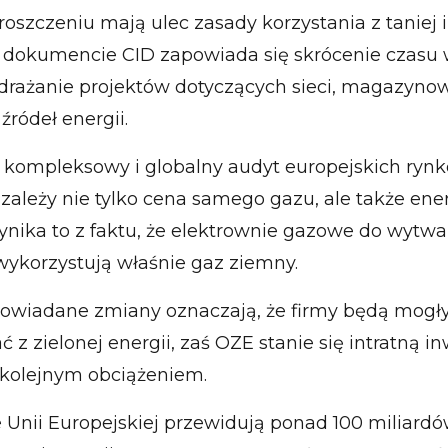
zczeniu mają ulec zasady korzystania z taniej i 
W dokumencie CID zapowiada się skrócenie czas
rażanie projektów dotyczących sieci, magazynow
źródeł energii.
kompleksowy i globalny audyt europejskich ryn
zależy nie tylko cena samego gazu, ale także ener
ynika to z faktu, że elektrownie gazowe do wytw
wykorzystują właśnie gaz ziemny.
owiadane zmiany oznaczają, że firmy będą mogły
ć z zielonej energii, zaś OZE stanie się intratną i
e kolejnym obciążeniem.
Unii Europejskiej przewidują ponad 100 miliardó