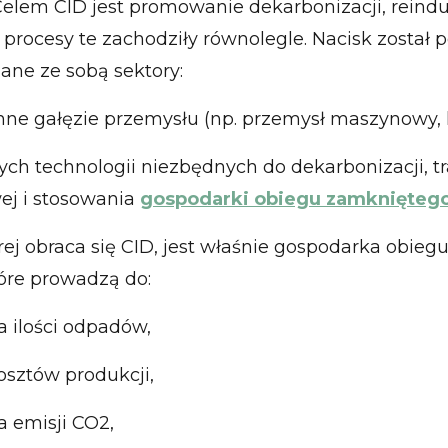
elem CID jest promowanie dekarbonizacji, reindust
y procesy te zachodziły równolegle. Nacisk został 
ane ze sobą sektory:
ne gałęzie przemysłu (np. przemysł maszynowy, 
tych technologii niezbędnych do dekarbonizacji, t
ej i stosowania
gospodarki obiegu zamknięteg
rej obraca się CID, jest właśnie gospodarka obieg
tóre prowadzą do:
a ilości odpadów,
osztów produkcji,
a emisji CO2,