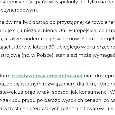
nkurencyjności państw wspólnoty nie tylko na ry
iędzynarodowym.
celów ma być dostęp do przystępnej cenowo energ
anuje się uniezależnienie Unii Europejskiej od i
h, a także modernizację systemów elektroenerget
jach, które w latach 90. ubiegłego wieku przecho
strojową (np. w Polsce), stan sieci może wymagać
eform
efektywności energetycznej
oraz dostępu 
azać się istotnym rozwiązaniem dla firm, które ni
stawek za prąd w taki sposób, jak konsumenci. W
 zakupu prądu po bardzo wysokich cenach, co os
a wzrost cen oferowanych przez nie towarów i usł