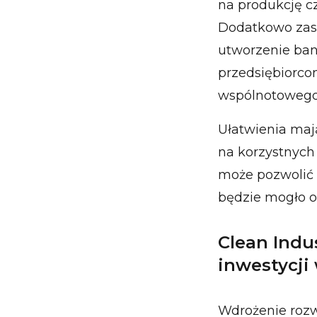
na produkcję c
Dodatkowo zast
utworzenie ban
przedsiębiorcom
wspólnotowego
Ułatwienia maj
na korzystnych 
może pozwolić 
będzie mogło o
Clean Indus
inwestycji
Wdrożenie roz