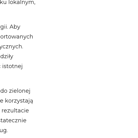
nku lokalnym,
ii. Aby
mportowanych
ycznych.
dziły
 istotnej
do zielonej
e korzystają
 rezultacie
tatecznie
ug.