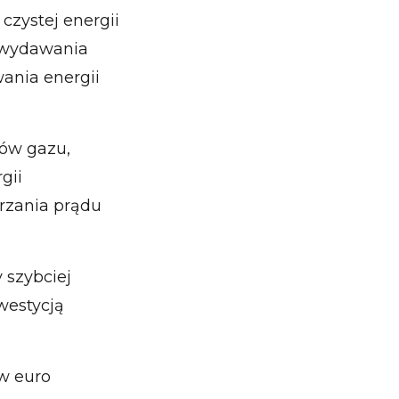
czystej energii
u wydawania
ania energii
ków gazu,
gii
arzania prądu
 szybciej
nwestycją
w euro