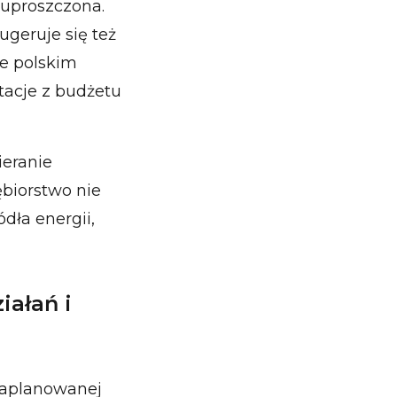
 uproszczona.
geruje się też
że polskim
tacje z budżetu
ieranie
ębiorstwo nie
dła energii,
iałań i
zaplanowanej