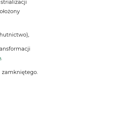
rializacji
położony
hutnictwo),
ransformacji
o
.
u zamkniętego.