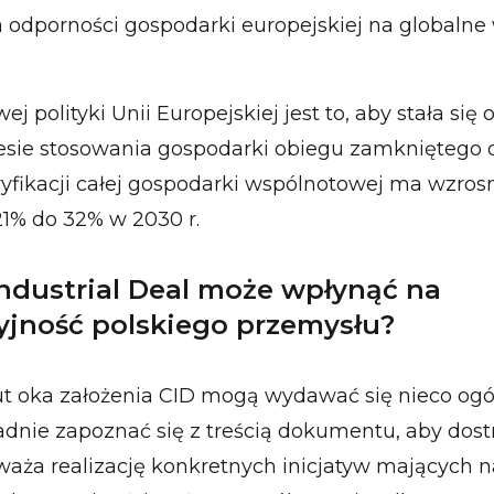
 odporności gospodarki europejskiej na globalne
j polityki Unii Europejskiej jest to, aby stała si
esie stosowania gospodarki obiegu zamkniętego 
ryfikacji całej gospodarki wspólnotowej ma wzro
21% do 32% w 2030 r.
Industrial Deal może wpłynąć na
jność polskiego przemysłu?
ut oka założenia CID mogą wydawać się nieco ogó
dnie zapoznać się z treścią dokumentu, aby dostr
waża realizację konkretnych inicjatyw mających n