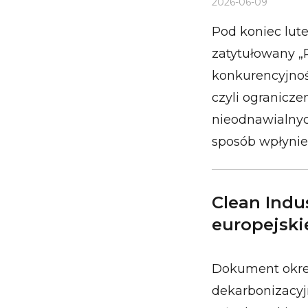
2026-06-09
Pod koniec lut
zatytułowany „P
konkurencyjnośc
czyli ogranicze
nieodnawialnych
sposób wpłynie
Clean Indus
europejski
Dokument okreś
dekarbonizacyj