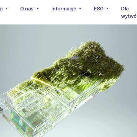
gi
O nas
Informacje
ESG
Dla
wytwó