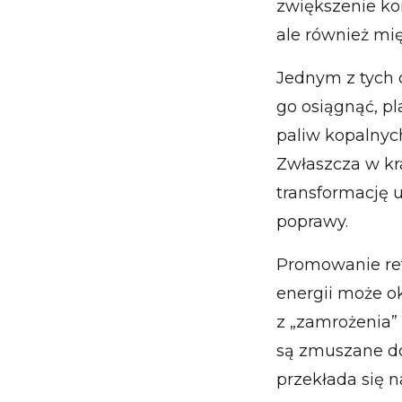
zwiększenie ko
ale również m
Jednym z tych 
go osiągnąć, pl
paliw kopalnyc
Zwłaszcza w kra
transformację u
poprawy.
Promowanie r
energii może ok
z „zamrożenia” 
są zmuszane do
przekłada się n