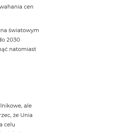
 wahania cen
ę ona światowym
do 2030
snąć natomiast
lnikowe, ale
zec, że Unia
a celu