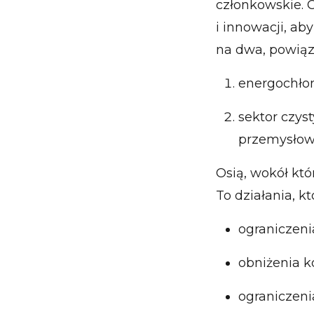
członkowskie. C
i innowacji, ab
na dwa, powiąz
energochłon
sektor czys
przemysłow
Osią, wokół któ
To działania, k
ograniczeni
obniżenia k
ograniczeni