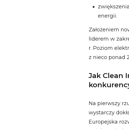
zwiększenia
energii.
Założeniem nowe
liderem w zakr
r. Poziom elekt
z nieco ponad 
Jak Clean 
konkurency
Na pierwszy rz
wystarczy dokła
Europejska roz