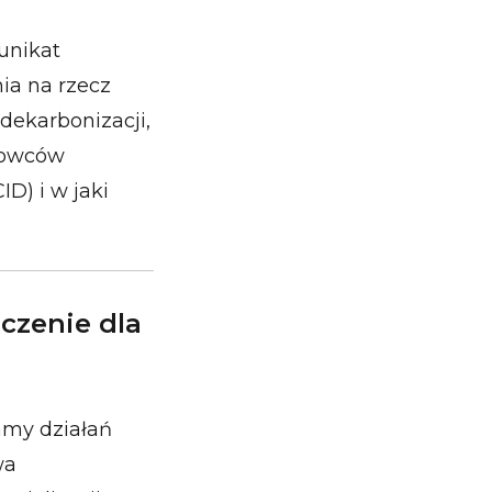
unikat
ia na rzecz
dekarbonizacji,
urowców
ID) i w jaki
aczenie dla
amy działań
wa