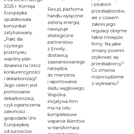
i średnich
2025 r. Komisja
Reo.pl, platforma
przedsiębiorstw,
Europejska
handlu wyłącznie
ale z czasem
opublikowała
zieloną energią
zakres jego
komunikat
nawiązuje
regulacji obejmie
zatytułowany
strategiczne
także mniejsze
„Pakt dla
partnerstwo
firmy. Na jakie
czystego
z Envirly,
zmiany powinni
przemysłu:
dostawcą
szykować się
wspólny plan
zaawansowanego
przedsiębiorcy?
działania na rzecz
narzędzia
Co zmienia
konkurencyjności
do mierzenia
rozporządzenie
i dekarbonizacji”.
i raportowania
o wylesianiu?
Jego celem jest
śladu węglowego.
promowanie
Wspólna
dekarbonizacji,
inicjatywa firm
czyli ograniczenia
ma na celu
zależności
kompleksowe
gospodarki Unii
wsparcie klientów
Europejskiej
w transformacji
od surowców