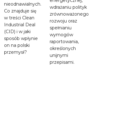
energetycznej,
nieodnawialnych.
wdrażaniu polityk
Co znajduje się
zrównoważonego
w treści Clean
rozwoju oraz
Industrial Deal
spełnianiu
(CID) i w jaki
wymogów
sposób wpłynie
raportowania,
on na polski
określonych
przemysł?
unijnymi
przepisami.