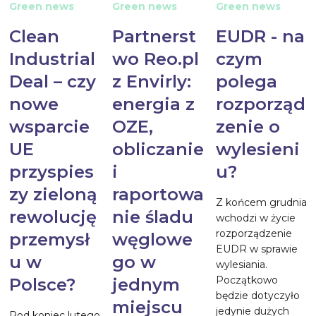
Green news
Green news
Green news
Clean
Partnerst
EUDR - na
Industrial
wo Reo.pl
czym
Deal – czy
z Envirly:
polega
nowe
energia z
rozporząd
wsparcie
OZE,
zenie o
UE
obliczanie
wylesieni
przyspies
i
u?
zy zieloną
raportowa
Z końcem grudnia
rewolucję
nie śladu
wchodzi w życie
rozporządzenie
przemysł
węglowe
EUDR w sprawie
u w
go w
wylesiania.
Początkowo
Polsce?
jednym
będzie dotyczyło
miejscu
jedynie dużych
Pod koniec lutego