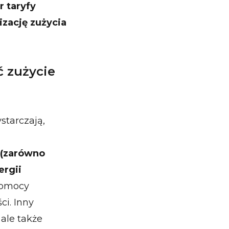
 taryfy
zację zużycia
ć zużycie
starczają,
 (zarówno
ergii
 pomocy
i. Inny
ale także