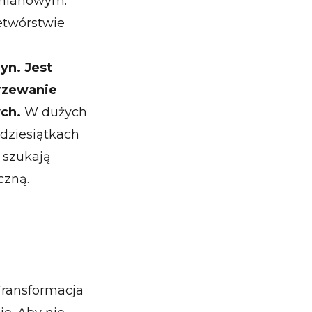
yzmianowym.
zetwórstwie
yn. Jest
grzewanie
ch.
W dużych
dziesiątkach
y szukają
czną.
 Transformacja