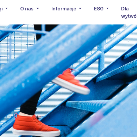
gi
O nas
Informacje
ESG
Dla
wytwó