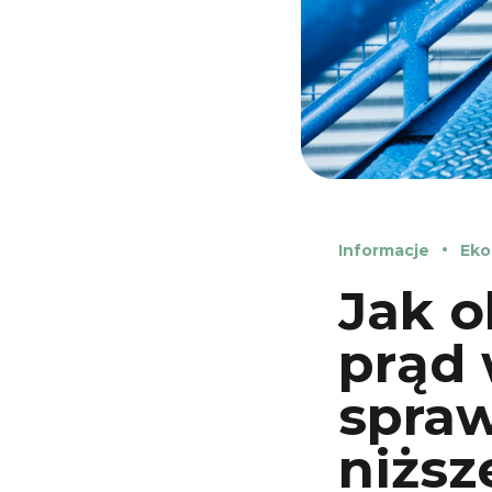
Informacje
Eko
Jak o
prąd 
spra
niższ