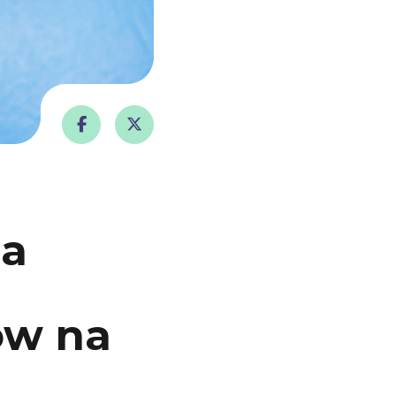
za
ów na