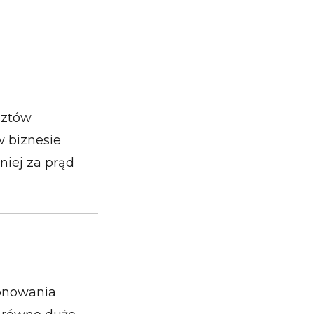
sztów
w biznesie
niej za prąd
jonowania