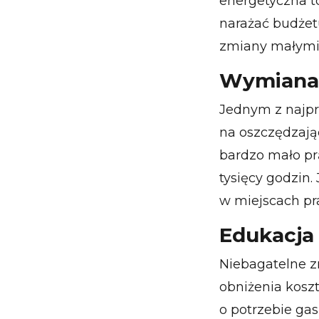
energetyczna t
narażać budżet
zmiany małymi 
Wymiana 
Jednym z najpr
na oszczędzają
bardzo mało pr
tysięcy godzin
w miejscach pr
Edukacja
Niebagatelne 
obniżenia kosz
o potrzebie ga