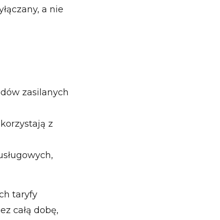
łączany, a nie
ładów zasilanych
korzystają z
 usługowych,
h taryfy
ez całą dobę,