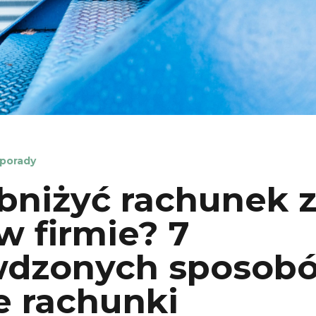
porady
bniżyć rachunek 
w firmie? 7
wdzonych sposob
e rachunki