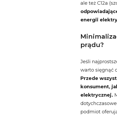
ale też C12a (s
odpowiadające
energii elektr
Minimaliza
prądu?
Jeśli najprosts
warto sięgnąć 
Przede wszyst
konsument, ja
elektrycznej.
M
dotychczasoweg
podmiot oferują