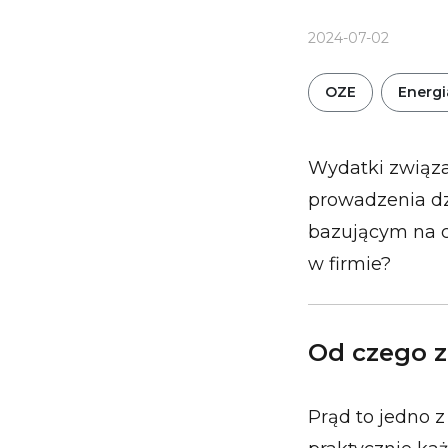
2024-07-02
OZE
Energi
Wydatki związa
prowadzenia dz
bazującym na ci
w firmie?
Od czego z
Prąd to jedno z