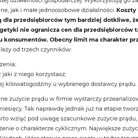
żdej działalności gospodarczej. Wykorzystują go 
ne, jak i małe jednoosobowe działalności.
Koszty 
ą dla przedsiębiorców tym bardziej dotkliwe, ż
getyki nie ogranicza cen dla przedsiębiorców ta
u konsumentów. Obecny limit ma charakter prz
leży od trzech czynników:
zenia;
 jaki z niego korzystasz;
ej kilowatogodziny u wybranego dostawcy prądu.
zne zużycie prądu w firmie wystarczy przeanalizo
miesięcy. Tak naprawdę jednak już na etapie twor
rto wziąć pod uwagę szacunkowe zużycie prądu,
żenie o charakterze cyklicznym. Największe zużyc