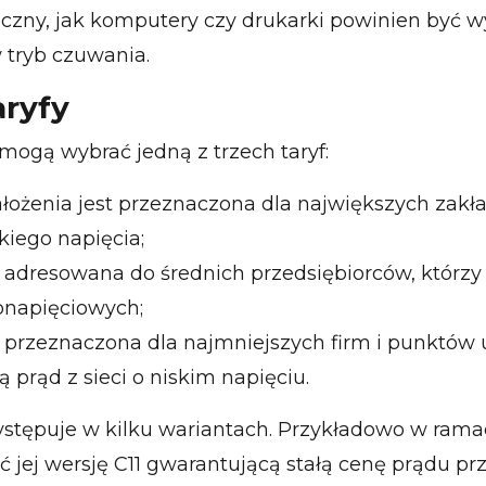
iczny, jak komputery czy drukarki powinien być wy
 tryb czuwania.
aryfy
mogą wybrać jedną z trzech taryf:
założenia jest przeznaczona dla największych zak
kiego napięcia;
st adresowana do średnich przedsiębiorców, którzy 
ionapięciowych;
st przeznaczona dla najmniejszych firm i punktów
ą prąd z sieci o niskim napięciu.
ystępuje w kilku wariantach. Przykładowo w ramac
jej wersję C11 gwarantującą stałą cenę prądu prz