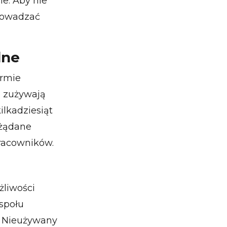
e. Aby nie
prowadzać
dne
irmie
e zużywają
lkadziesiąt
ożądane
racowników.
liwości
społu
. Nieużywany