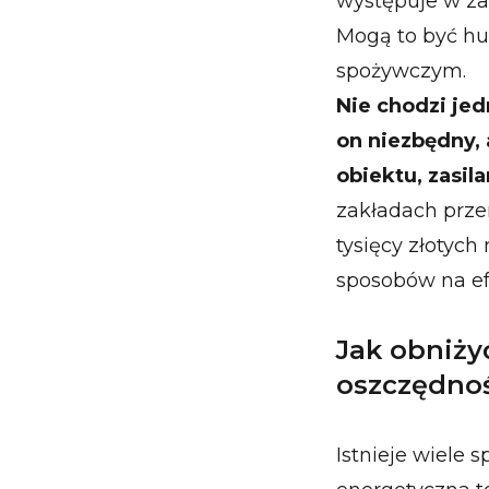
występuje w za
Mogą to być hut
spożywczym.
Nie chodzi je
on niezbędny, 
obiektu, zasi
zakładach prze
tysięcy złotych
sposobów na ef
Jak obniży
oszczędnoś
Istnieje wiele 