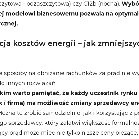
zczytowa i pozaszczytowa) czy C12b (nocna).
Wybór
j modelowi biznesowemu pozwala na optymali
ycznej.
cja kosztów energii – jak zmniejszy
ze sposoby na obniżanie rachunków za prąd nie wy
do innych rozwiązań.
kim warto pamiętać, że każdy uczestnik rynku
k i firma) ma możliwość zmiany sprzedawcy en
ożna to zrobić samodzielnie, jak i korzystając z
o sprzedawcy, który załatwi większość formalnośc
cy prąd może mieć nie tylko niższe ceny bieżące, 