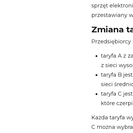
sprzęt elektron
przestawiany w
Zmiana t
Przedsiębiorcy 
taryfa A z 
z sieci wyso
taryfa B je
sieci średn
taryfa C je
które czerpi
Każda taryfa w
C można wybrać 