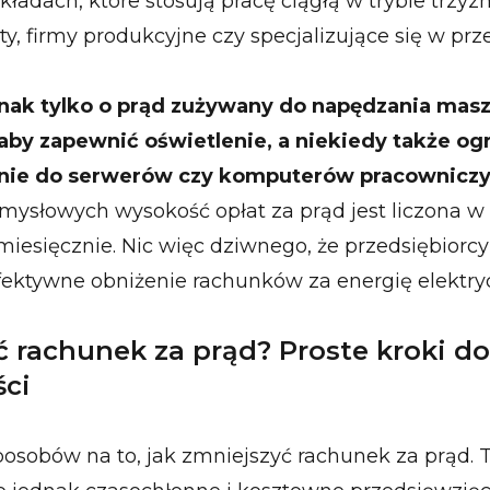
kładach, które stosują pracę ciągłą w trybie trz
y, firmy produkcyjne czy specjalizujące się w pr
dnak tylko o prąd zużywany do napędzania masz
aby zapewnić oświetlenie, a niekiedy także o
lanie do serwerów czy komputerów pracowniczy
mysłowych wysokość opłat za prąd jest liczona w 
 miesięcznie. Nic więc dziwnego, że przedsiębiorc
ektywne obniżenie rachunków za energię elektry
ć rachunek za prąd? Proste kroki do
ci
sposobów na to, jak zmniejszyć rachunek za prąd.