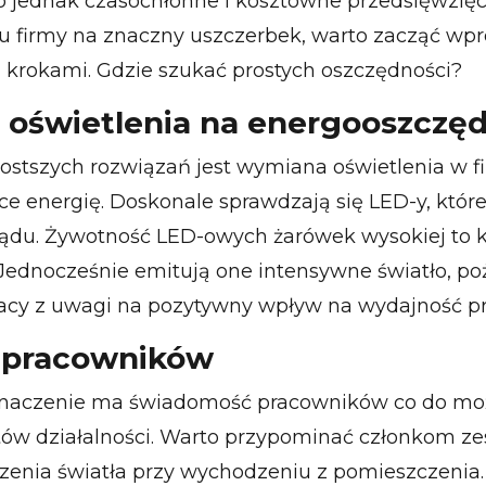
o jednak czasochłonne i kosztowne przedsięwzięci
u firmy na znaczny uszczerbek, warto zacząć w
krokami. Gdzie szukać prostych oszczędności?
oświetlenia na energooszczę
ostszych rozwiązań jest wymiana oświetlenia w f
ce energię. Doskonale sprawdzają się LED-y, któr
ądu. Żywotność LED-owych żarówek wysokiej to ki
. Jednocześnie emitują one intensywne światło, p
acy z uwagi na pozytywny wpływ na wydajność p
 pracowników
znaczenie ma świadomość pracowników co do moż
tów działalności. Warto przypominać członkom ze
szenia światła przy wychodzeniu z pomieszczenia