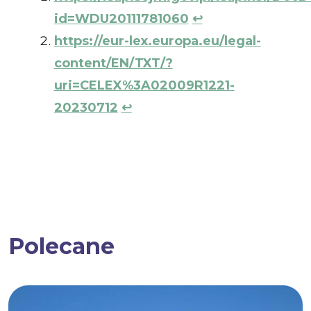
id=WDU20111781060
↩︎
https://eur-lex.europa.eu/legal-
content/EN/TXT/?
uri=CELEX%3A02009R1221-
20230712
↩︎
Polecane