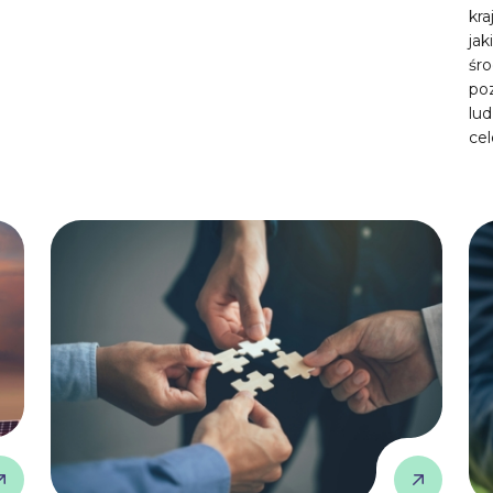
kra
ja
śro
poz
lud
ce