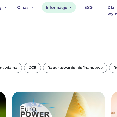
gi
O nas
Informacje
ESG
Dla
wyt
dnawialna
OZE
Raportowanie niefinansowe
R