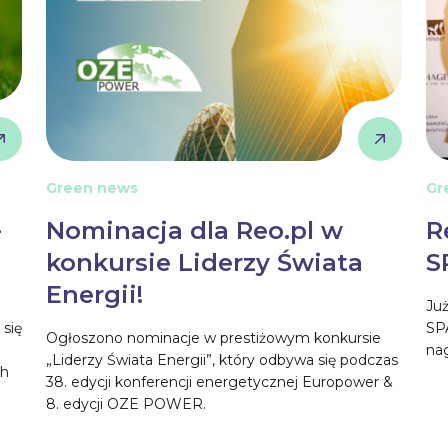
Green news
Gr
–
Nominacja dla Reo.pl w
R
konkursie Liderzy Świata
S
Energii!
Już
 się
SP
Ogłoszono nominacje w prestiżowym konkursie
nag
„Liderzy Świata Energii”, który odbywa się podczas
ch
38. edycji konferencji energetycznej Europower &
8. edycji OZE POWER.