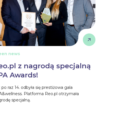
een news
eo.pl z nagrodą specjalną
PA Awards!
 po raz 14. odbyła się prestiżowa gala
A&wellness. Platforma Reo.pl otrzymała
rodę specjalną.