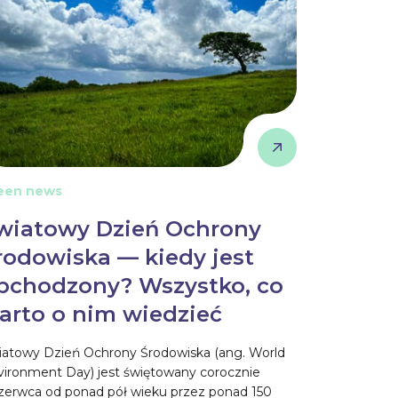
een news
wiatowy Dzień Ochrony
rodowiska — kiedy jest
bchodzony? Wszystko, co
arto o nim wiedzieć
iatowy Dzień Ochrony Środowiska (ang. World
vironment Day) jest świętowany corocznie
czerwca od ponad pół wieku przez ponad 150