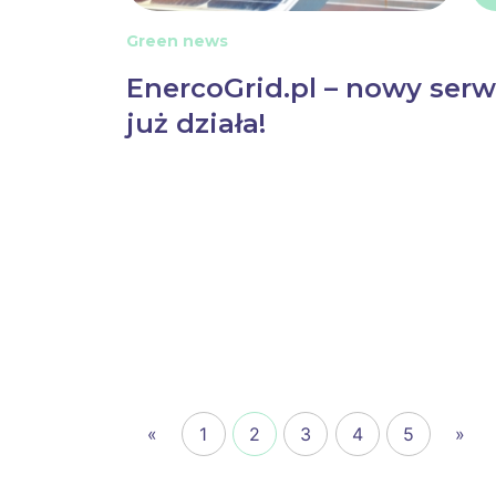
Green news
EnercoGrid.pl – nowy serw
już działa!
«
1
2
3
4
5
»