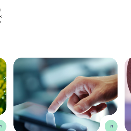
i
k
ć