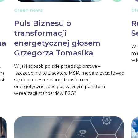
Green news
Gr
Puls Biznesu o
R
transformacji
S
na
energetycznej głosem
W o
Grzegorza Tomasika
mi
w k
,
W jaki sposób polskie przedsiębiorstwa –
em
szczególnie te z sektora MŚP, mogą przygotować
est
się do procesu zielonej transformacji
energetycznej, będącej ważnym punktem
w realizacji standardów ESG?