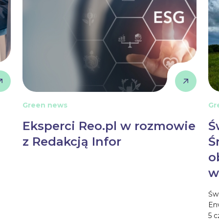
Green news
Gr
Eksperci Reo.pl w rozmowie
Ś
z Redakcją Infor
Ś
o
w
Św
En
5 