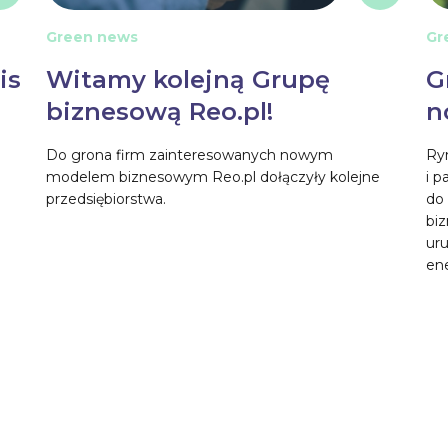
Green news
Gr
is
Witamy kolejną Grupę
G
biznesową Reo.pl!
n
Do grona firm zainteresowanych nowym
Ryn
modelem biznesowym Reo.pl dołączyły kolejne
i p
przedsiębiorstwa.
do 
bi
ur
ene