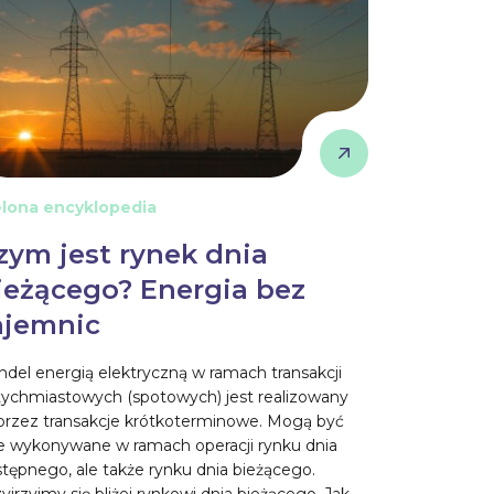
elona encyklopedia
zym jest rynek dnia
ieżącego? Energia bez
ajemnic
del energią elektryczną w ramach transakcji
tychmiastowych (spotowych) jest realizowany
przez transakcje krótkoterminowe. Mogą być
e wykonywane w ramach operacji rynku dnia
tępnego, ale także rynku dnia bieżącego.
yjrzyjmy się bliżej rynkowi dnia bieżącego. Jak