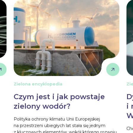
Zielona encyklopedia
Zi
Czym jest i jak powstaje
D
zielony wodór?
i
W
Polityka ochrony klimatu Unii Europejskiej
na przestrzeni ubiegłych lat stała się jednym
Ch
z kluczowych elementów, wokół którego rozwoju