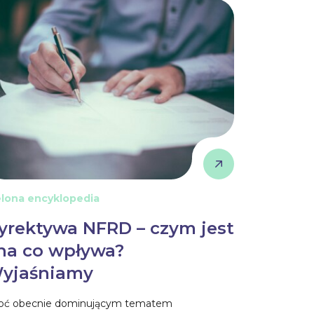
elona encyklopedia
yrektywa NFRD – czym jest
 na co wpływa?
yjaśniamy
oć obecnie dominującym tematem