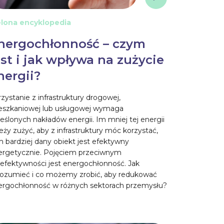
elona encyklopedia
nergochłonność – czym
est i jak wpływa na zużycie
nergii?
zystanie z infrastruktury drogowej,
eszkaniowej lub usługowej wymaga
eślonych nakładów energii. Im mniej tej energii
eży zużyć, aby z infrastruktury móc korzystać,
 bardziej dany obiekt jest efektywny
ergetycznie. Pojęciem przeciwnym
 efektywności jest energochłonność. Jak
 rozumieć i co możemy zrobić, aby redukować
ergochłonność w różnych sektorach przemysłu?