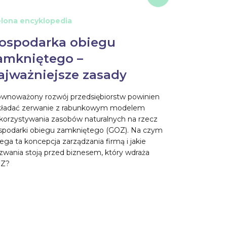
elona encyklopedia
ospodarka obiegu
amkniętego –
ajważniejsze zasady
ównoważony rozwój przedsiębiorstw powinien
kładać zerwanie z rabunkowym modelem
korzystywania zasobów naturalnych na rzecz
spodarki obiegu zamkniętego (GOZ). Na czym
ega ta koncepcja zarządzania firmą i jakie
zwania stoją przed biznesem, który wdraża
Z?