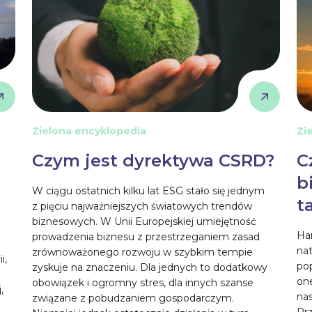
Zielona encyklopedia
Zi
Czym jest dyrektywa CSRD?
C
b
W ciągu ostatnich kilku lat ESG stało się jednym
t
z pięciu najważniejszych światowych trendów
biznesowych. W Unii Europejskiej umiejętność
Han
prowadzenia biznesu z przestrzeganiem zasad
na
zrównoważonego rozwoju w szybkim tempie
i,
po
zyskuje na znaczeniu. Dla jednych to dodatkowy
on
obowiązek i ogromny stres, dla innych szanse
,
nas
związane z pobudzaniem gospodarczym.
Prz