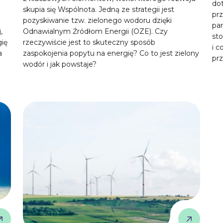
do
skupia się Wspólnota. Jedną ze strategii jest
prz
pozyskiwanie tzw. zielonego wodoru dzięki
pam
,
Odnawialnym Źródłom Energii (OZE). Czy
st
gię
rzeczywiście jest to skuteczny sposób
i c
a
zaspokojenia popytu na energię? Co to jest zielony
pr
wodór i jak powstaje?