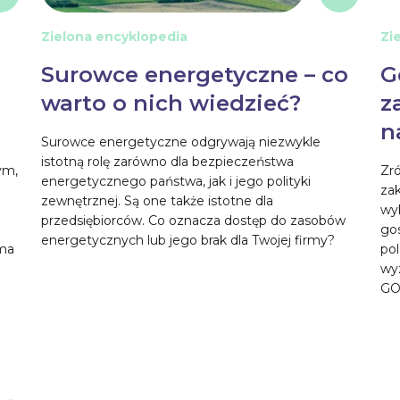
Zielona encyklopedia
Zi
Surowce energetyczne – co
G
warto o nich wiedzieć?
z
n
Surowce energetyczne odgrywają niezwykle
istotną rolę zarówno dla bezpieczeństwa
ym,
Zr
energetycznego państwa, jak i jego polityki
za
zewnętrznej. Są one także istotne dla
wy
przedsiębiorców. Co oznacza dostęp do zasobów
go
energetycznych lub jego brak dla Twojej firmy?
rma
pol
wy
GO