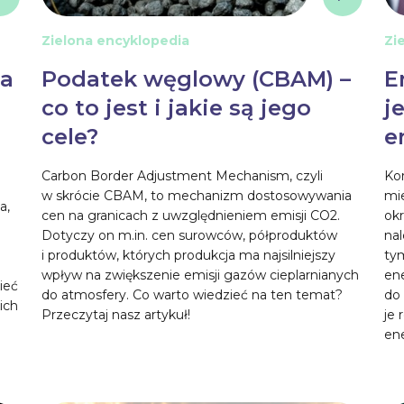
Zielona encyklopedia
Zi
Na
Podatek węglowy (CBAM) –
E
co to jest i jakie są jego
j
cele?
e
Carbon Border Adjustment Mechanism, czyli
Kor
w skrócie CBAM, to mechanizm dostosowywania
mi
a,
cen na granicach z uwzględnieniem emisji CO2.
okr
Dotyczy on m.in. cen surowców, półproduktów
nal
i produktów, których produkcja ma najsilniejszy
tym
wpływ na zwiększenie emisji gazów cieplarnianych
en
ieć
do atmosfery. Co warto wiedzieć na ten temat?
do
ich
Przeczytaj nasz artykuł!
je
en