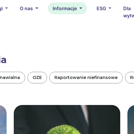
gi
O nas
Informacje
ESG
Dla
wyt
ia
dnawialna
OZE
Raportowanie niefinansowe
R