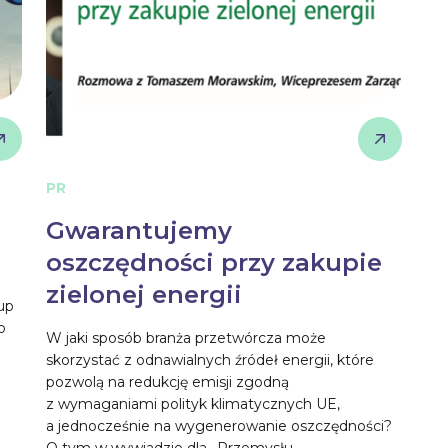
PR
Gwarantujemy
oszczędności przy zakupie
zielonej energii
up
o
W jaki sposób branża przetwórcza może
skorzystać z odnawialnych źródeł energii, które
pozwolą na redukcję emisji zgodną
z wymaganiami polityk klimatycznych UE,
a jednocześnie na wygenerowanie oszczędności?
O tym w wywiadzie dla „Przemysłu