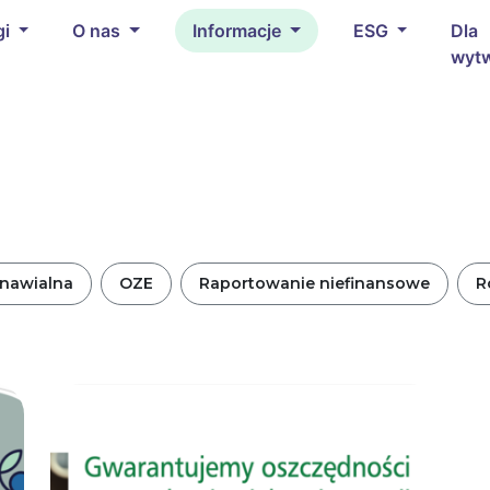
gi
O nas
Informacje
ESG
Dla
wyt
dnawialna
OZE
Raportowanie niefinansowe
R