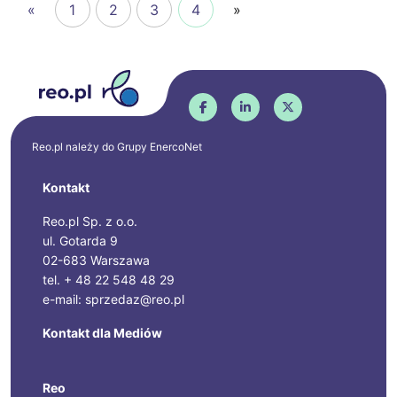
«
1
2
3
4
»
Reo.pl należy do Grupy
EnercoNet
Kontakt
Reo.pl Sp. z o.o.
ul. Gotarda 9
02-683 Warszawa
tel. + 48 22 548 48 29
e-mail: sprzedaz@reo.pl
Kontakt dla Mediów
Reo