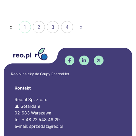
«
1
2
3
4
»
Reo.pl należy do Grupy
EnercoNet
Kontakt
Reo.pl Sp. z o.o.
ul. Gotarda 9
02-683 Warszawa
tel. + 48 22 548 48 29
e-mail: sprzedaz@reo.pl