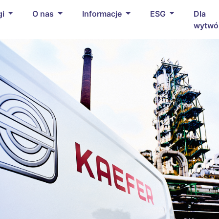
gi
O nas
Informacje
ESG
Dla
wytwó