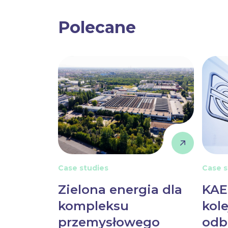
Polecane
Case studies
Case s
.o. i
Zielona energia dla
KAE
ona
kompleksu
kol
ma
przemysłowego
odb