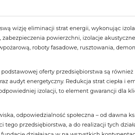
 swą wizję eliminacji strat energii, wykonując izol
, zabezpieczenia powierzchni, izolacje akustyczn
wpożarową, roboty fasadowe, rusztowania, demonta
podstawowej oferty przedsiębiorstwa są również 
az audyt energetyczny. Redukcja strat ciepła i em
odpowiedniej izolacji, to element gwarancji dla 
iska, odpowiedzialność społeczna – od dawna ksz
i tego przedsiębiorstwa, a do realizacji tych dzia
 fundację działającą w na wszystkich kontynenta