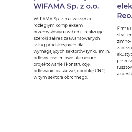
WIFAMA Sp. z o.o.
ele
Reo.
y Reo.pl
WIFAMA Sp. z o.o. zarządza
ną w Europie
rozległym kompleksem
Firma r
bycie
przemysłowym w Łodzi, realizując
strat e
 Spółka
szeroki zakres zaawansowanych
zimno- 
ostawcy
usług produkcyjnych dla
zabezpi
izacyjnych...
wymagających sektorów rynku (m.in.
akusty
odlewy ciśnieniowe aluminium,
przeci
projektowanie i konstrukcję,
rusztow
odlewanie piaskowe, obróbkę CNC),
azbest
w tym sektora obronnego.