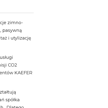
acje zimno-
e, pasywną
ż i utylizację
usługi
isji CO2
klientów KAEFER
tałtują
łań spółka
ch. Dlatego