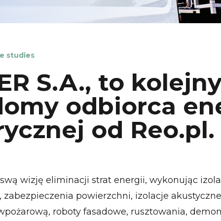
e studies
R S.A., to kolejn
omy odbiorca ene
rycznej od Reo.pl.
 swą wizję eliminacji strat energii, wykonując izol
, zabezpieczenia powierzchni, izolacje akustyczn
wpożarową, roboty fasadowe, rusztowania, demonta