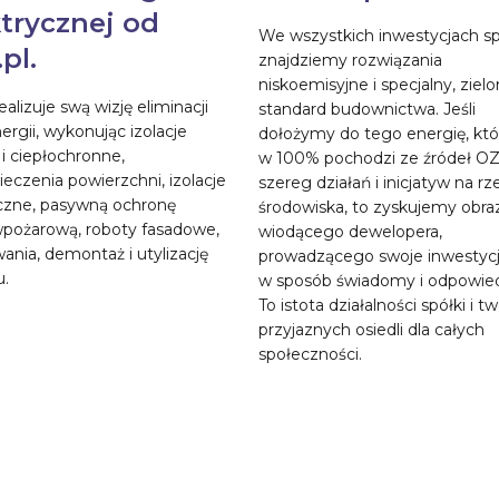
ktrycznej od
We wszystkich inwestycjach sp
pl.
znajdziemy rozwiązania
niskoemisyjne i specjalny, ziel
ealizuje swą wizję eliminacji
standard budownictwa. Jeśli
nergii, wykonując izolacje
dołożymy do tego energię, któ
i ciepłochronne,
w 100% pochodzi ze źródeł OZ
eczenia powierzchni, izolacje
szereg działań i inicjatyw na rz
czne, pasywną ochronę
środowiska, to zyskujemy obra
wpożarową, roboty fasadowe,
wiodącego dewelopera,
ania, demontaż i utylizację
prowadzącego swoje inwestyc
u.
w sposób świadomy i odpowied
To istota działalności spółki i t
przyjaznych osiedli dla całych
społeczności.