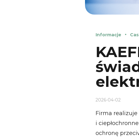
Informacje
Cas
KAEFE
świad
elekt
2026-04-02
Firma realizuje
i ciepłochronne
ochronę przeci