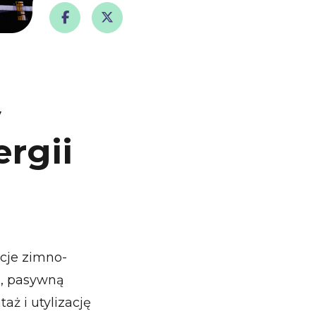
y
rgii
acje zimno-
e, pasywną
ż i utylizację