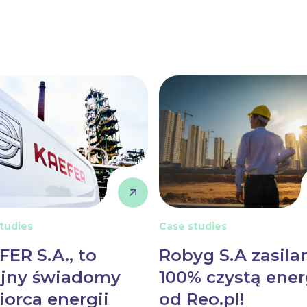
tudies
Case studies
FER S.A., to
Robyg S.A zasila
ejny świadomy
100% czystą ener
iorca energii
od Reo.pl!