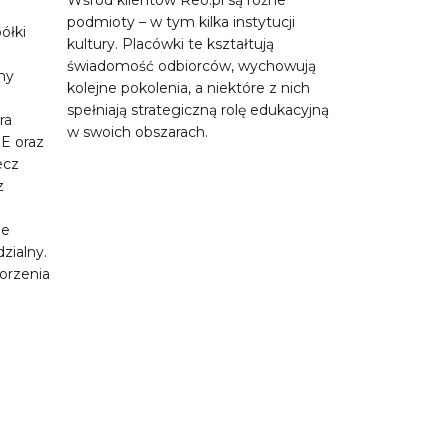
wellbei
podmioty – w tym kilka instytucji
ółki
kultury. Placówki te kształtują
Grupa Medico
świadomość odbiorców, wychowują
ony
firma zapewni
kolejne pokolenia, a niektóre z nich
zakres usług 
spełniają strategiczną rolę edukacyjną
ra
zdrowia i wel
w swoich obszarach.
E oraz
a zarazem k
ecz
działalność s
z
w skład Grupy
wspólny miano
je
o dobrostan P
zialny.
poprzez zape
worzenia
jakości nowo
offline&onlin
Medicover w P
działania na mi
energia zasila
do spółek z Gr
współpracy z 