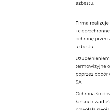
azbestu.
Firma realizuje
i ciepłochronne
ochronę przeci
azbestu.
Uzupełnieniem 
termowizyjne or
poprzez dobór 
SA.
Ochrona środow
łańcuch wartośc
powołała swoją