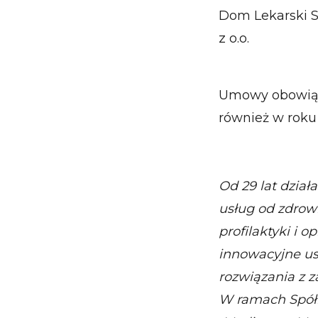
Dom Lekarski S.A
z o.o.
Umowy obowiązu
również w roku
Od 29 lat dział
usług od zdrow
profilaktyki i o
innowacyjne us
rozwiązania z z
W ramach Spółk