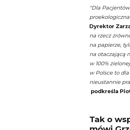
"Dla Pacjentów
proekologiczna
Dyrektor Zarz
na rzecz zrówn
na papierze, t
na otaczającą n
w 100% zielonej
w Polsce to dla
nieustannie pr
podkreśla Pio
Tak o ws
mówi Grz