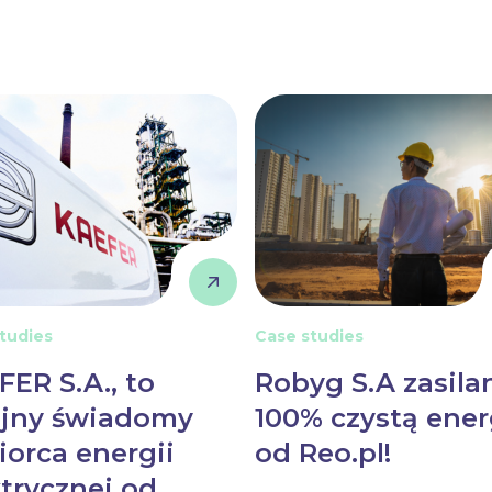
tudies
Case studies
FER S.A., to
Robyg S.A zasila
ejny świadomy
100% czystą ener
iorca energii
od Reo.pl!
ktrycznej od