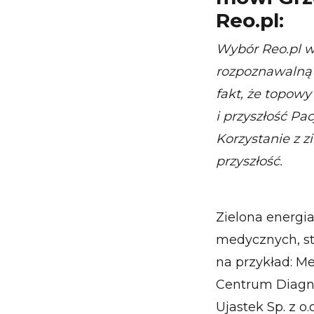
Reo.pl:
Wybór Reo.pl w 
rozpoznawalną 
fakt, że topow
i przyszłość P
Korzystanie z z
przyszłość.
Zielona energia
medycznych, sto
na przykład: Me
Centrum Diagno
Ujastek Sp. z o.