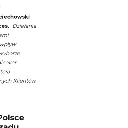
ciechowski
ces.
Działania
tami
 wpływ
 wyborze
dicover
tóra
mych Klientów
–
Polsce
rządu