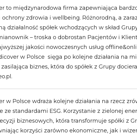
r to międzynarodowa firma zapewniająca bardzo 
u ochrony zdrowia i wellbeing. Różnorodną, a zar
 działalność spółek wchodzących w skład Grup
mianownik – troska o dobrostan Pacjentów i Klie
jwyższej jakości nowoczesnych usług offline&onl
cover w Polsce sięga po kolejne działania na mia
 zasilająca biznes, która do spółek z Grupy dociera
o.pl.
r w Polsce wdraża kolejne działania na rzecz z
 ze standardami ESG. Korzystanie z zielonej energ
cyzji biznesowych, która transformuje spółki z G
niając korzyści zarówno ekonomiczne, jak i wiz