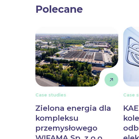
Polecane
Case studies
Case s
.o. i
Zielona energia dla
KAE
ona
kompleksu
kol
ma
przemysłowego
odb
WIFAMA Sp. z o.o.
ele