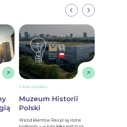
Case studies
Case studie
ny
Muzeum Historii
Medico
gią
Polski
współpr
Zielona
Wśród klientów Reo.pl są różne
wellbei
podmioty – w tym kilka instytucji