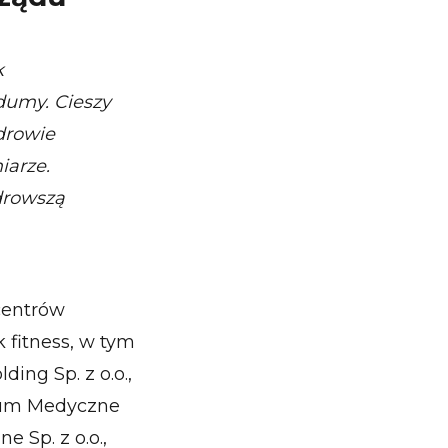
k
dumy. Cieszy
drowie
iarze.
zdrowszą
centrów
 fitness, w tym
ing Sp. z o.o.,
trum Medyczne
e Sp. z o.o.,