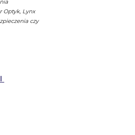
nia
 Optyk, Lynx
ezpieczenia czy
pl