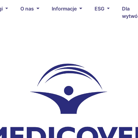
gi
O nas
Informacje
ESG
Dla
wytwó