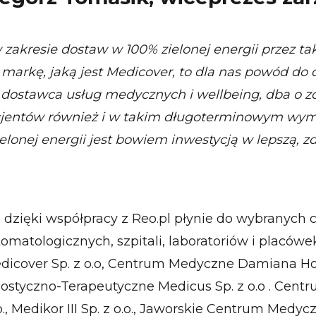
zakresie dostaw w 100% zielonej energii przez ta
markę, jaką jest Medicover, to dla nas powód do 
y dostawca usług medycznych i wellbeing, dba o z
acjentów również i w takim długoterminowym wym
ielonej energii jest bowiem inwestycją w lepszą, 
 dzięki współpracy z Reo.pl płynie do wybranych 
matologicznych, szpitali, laboratoriów i placówek
dicover Sp. z o.o, Centrum Medyczne Damiana Hold
styczno-Terapeutyczne Medicus Sp. z o.o . Cen
o., Medikor III Sp. z o.o., Jaworskie Centrum Medyczn