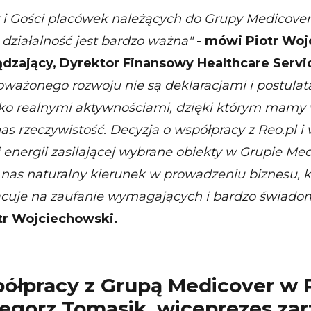
 i Gości placówek należących do Grupy Medicover
 działalność jest bardzo ważna"
-
mówi Piotr Woj
ądzający, Dyrektor Finansowy Healthcare Servi
oważonego rozwoju nie są deklaracjami i postula
ylko realnymi aktywnościami, dzięki którym mamy
as rzeczywistość. Decyzja o współpracy z Reo.pl i
 energii zasilającej wybrane obiekty w Grupie Me
 nas naturalny kierunek w prowadzeniu biznesu, k
acuje na zaufanie wymagających i bardzo świado
tr Wojciechowski.
półpracy z Grupą Medicover w 
egorz Tomasik, wiceprezes za