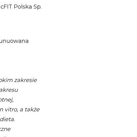
McFIT Polska Sp.
ntunuowana
rokim zakresie
zakresu
otnej,
vitro, a także
dieta.
czne