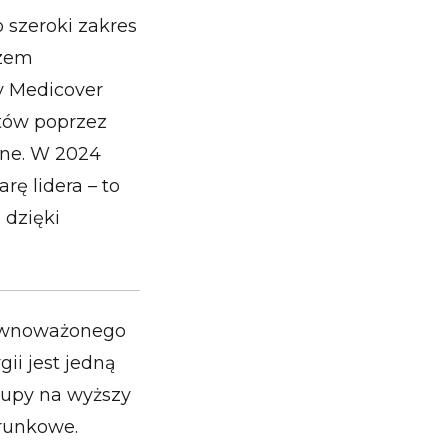
szeroki zakres
azem
y Medicover
ntów poprzez
ine. W 2024
rę lidera – to
 dzięki
równoważonego
ii jest jedną
rupy na wyższy
erunkowe.