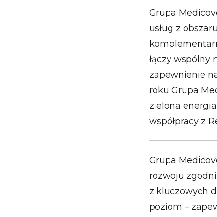
Grupa Medicove
usług z obszar
komplementarną
łączy wspólny 
zapewnienie na
roku Grupa Medi
zielona energia
współpracy z Re
Grupa Medicove
rozwoju zgodnie
z kluczowych de
poziom – zapew