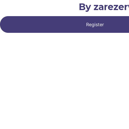
By zareze
Register